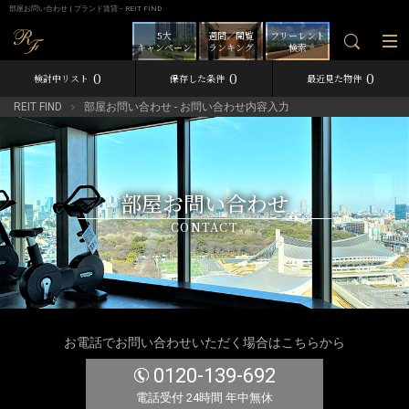
部屋お問い合わせ | ブランド賃貸－REIT FIND
5大
週間／閲覧
フリーレント
キャンペーン
ランキング
検索
0
0
0
検討中リスト
保存した条件
最近見た物件
REIT FIND
部屋お問い合わせ - お問い合わせ内容入力
部屋お問い合わせ
CONTACT
お電話でお問い合わせいただく場合はこちらから
0120-139-692
電話受付 24時間 年中無休