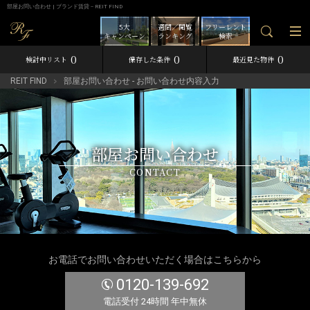
部屋お問い合わせ | ブランド賃貸－REIT FIND
5大
週間／閲覧
フリーレント
キャンペーン
ランキング
検索
0
0
0
検討中リスト
保存した条件
最近見た物件
REIT FIND
部屋お問い合わせ - お問い合わせ内容入力
部屋お問い合わせ
CONTACT
お電話でお問い合わせいただく場合はこちらから
0120-139-692
電話受付 24時間 年中無休