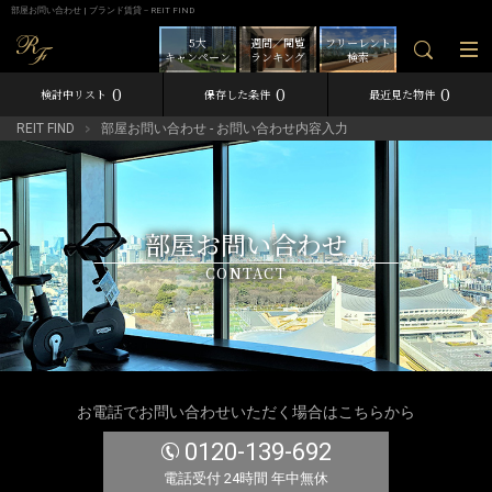
部屋お問い合わせ | ブランド賃貸－REIT FIND
5大
週間／閲覧
フリーレント
キャンペーン
ランキング
検索
0
0
0
検討中リスト
保存した条件
最近見た物件
REIT FIND
部屋お問い合わせ - お問い合わせ内容入力
部屋お問い合わせ
CONTACT
お電話でお問い合わせいただく場合はこちらから
0120-139-692
電話受付 24時間 年中無休