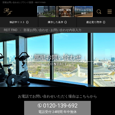
部屋お問い合わせ | ブランド賃貸－REIT FIND
5大
週間／閲覧
フリーレント
キャンペーン
ランキング
検索
0
0
0
検討中リスト
保存した条件
最近見た物件
REIT FIND
部屋お問い合わせ - お問い合わせ内容入力
部屋お問い合わせ
CONTACT
お電話でお問い合わせいただく場合はこちらから
0120-139-692
電話受付 24時間 年中無休