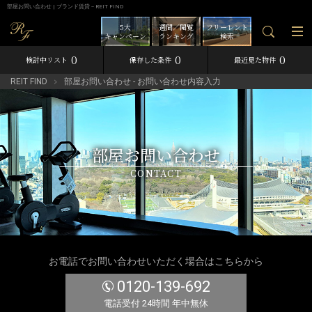
部屋お問い合わせ | ブランド賃貸－REIT FIND
5大
週間／閲覧
フリーレント
キャンペーン
ランキング
検索
0
0
0
検討中リスト
保存した条件
最近見た物件
REIT FIND
部屋お問い合わせ - お問い合わせ内容入力
部屋お問い合わせ
CONTACT
お電話でお問い合わせいただく場合はこちらから
0120-139-692
電話受付 24時間 年中無休