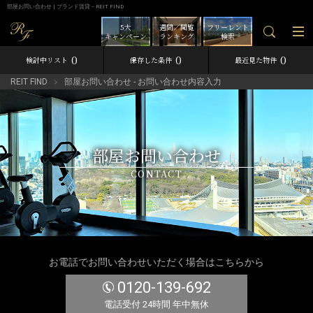
部屋お問い合わせ | ブランド賃貸－REIT FIND
5大
週間／閲覧
フリーレント
キャンペーン
ランキング
検索
0
0
0
検討中リスト
保存した条件
最近見た物件
REIT FIND
部屋お問い合わせ - お問い合わせ内容入力
部屋お問い合わせ
CONTACT
お電話でお問い合わせいただく場合はこちらから
0120-139-692
電話受付 24時間 年中無休