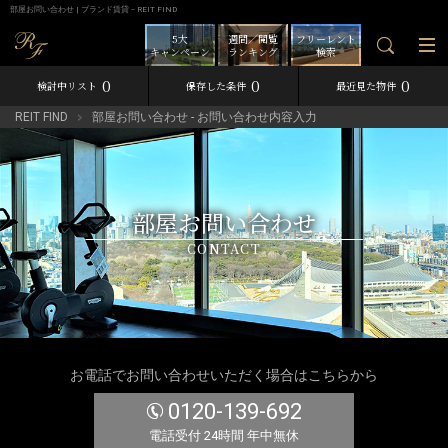
部屋お問い合わせ | ブランド賃貸－REIT FIND
5大
週間／閲覧
フリーレント
キャンペーン
ランキング
検索
0
0
0
検討中リスト
保存した条件
最近見た物件
REIT FIND
部屋お問い合わせ - お問い合わせ内容入力
部屋お問い合わせ
CONTACT
お電話でお問い合わせいただく場合はこちらから
0120-139-692
電話受付 24時間 年中無休