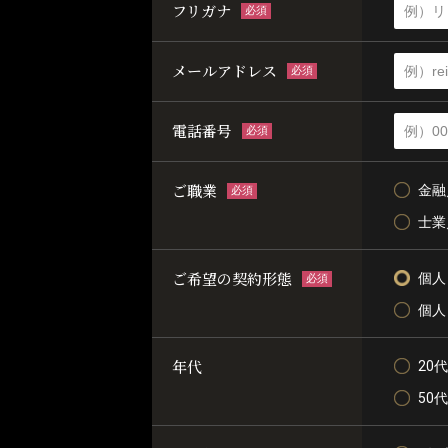
フリガナ
必須
メールアドレス
必須
電話番号
必須
ご職業
金融
必須
士業
ご希望の契約形態
個人
必須
個人
年代
20代
50