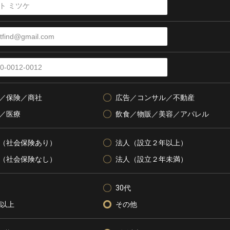
／保険／商社
広告／コンサル／不動産
／医療
飲食／物販／美容／アパレル
（社会保険あり）
法人（設立２年以上）
（社会保険なし）
法人（設立２年未満）
30代
代以上
その他