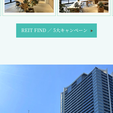
REIT FIND
／
5大キャンペーン