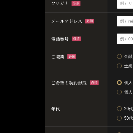
フリガナ
必須
メールアドレス
必須
電話番号
必須
ご職業
金融
必須
士業
ご希望の契約形態
個人
必須
個人
年代
20代
50