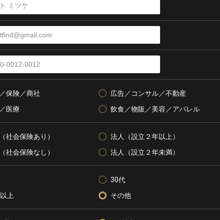
／保険／商社
広告／コンサル／不動産
／医療
飲食／物販／美容／アパレル
（社会保険あり）
法人（設立２年以上）
（社会保険なし）
法人（設立２年未満）
30代
代以上
その他