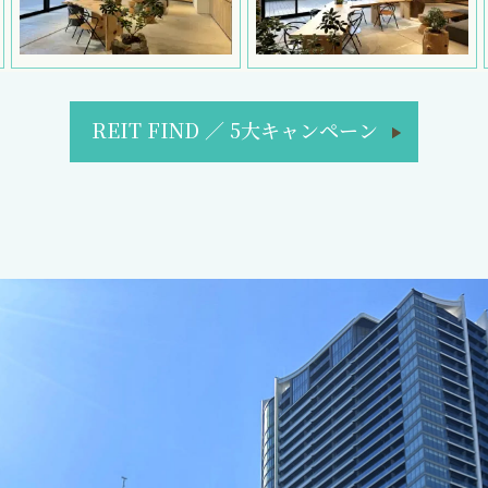
REIT FIND
／
5大キャンペーン