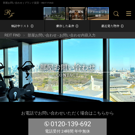
部屋お問い合わせ | ブランド賃貸－REIT FIND
5大
週間／閲覧
フリーレント
キャンペーン
ランキング
検索
0
0
0
検討中リスト
保存した条件
最近見た物件
REIT FIND
部屋お問い合わせ - お問い合わせ内容入力
部屋お問い合わせ
CONTACT
お電話でお問い合わせいただく場合はこちらから
0120-139-692
電話受付 24時間 年中無休