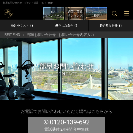
部屋お問い合わせ | ブランド賃貸－REIT FIND
5大
週間／閲覧
フリーレント
キャンペーン
ランキング
検索
0
0
0
検討中リスト
保存した条件
最近見た物件
REIT FIND
部屋お問い合わせ - お問い合わせ内容入力
部屋お問い合わせ
CONTACT
お電話でお問い合わせいただく場合はこちらから
0120-139-692
電話受付 24時間 年中無休