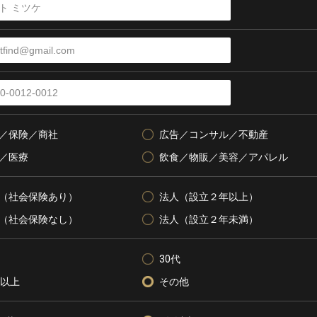
／保険／商社
広告／コンサル／不動産
／医療
飲食／物販／美容／アパレル
（社会保険あり）
法人（設立２年以上）
（社会保険なし）
法人（設立２年未満）
30代
代以上
その他