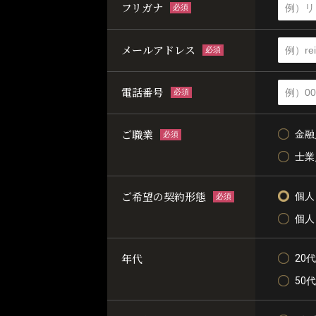
フリガナ
必須
メールアドレス
必須
電話番号
必須
ご職業
金融
必須
士業
ご希望の契約形態
個人
必須
個人
年代
20代
50