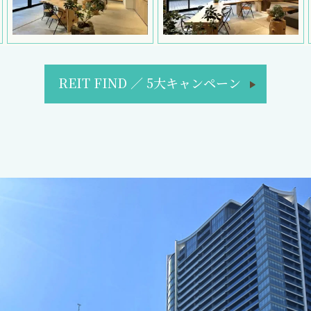
REIT FIND
／
5大キャンペーン