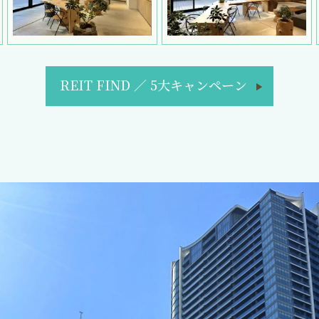
REIT FIND
／
5大キャンペーン