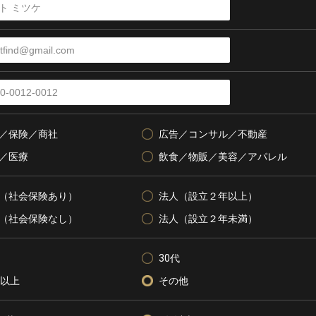
／保険／商社
広告／コンサル／不動産
／医療
飲食／物販／美容／アパレル
（社会保険あり）
法人（設立２年以上）
（社会保険なし）
法人（設立２年未満）
30代
代以上
その他