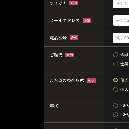
フリガナ
必須
メールアドレス
必須
電話番号
必須
ご職業
金融
必須
士業
ご希望の契約形態
個人
必須
個人
年代
20代
50