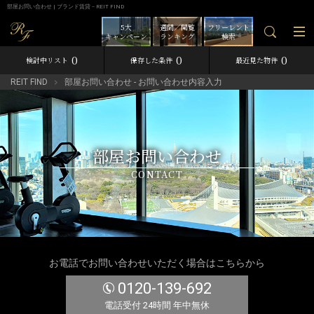
部屋お問い合わせ | ブランド賃貸－REIT FIND
5大
週間／閲覧
フリーレント
キャンペーン
ランキング
検索
0
0
0
検討中リスト
保存した条件
最近見た物件
REIT FIND
部屋お問い合わせ - お問い合わせ内容入力
部屋お問い合わせ
CONTACT
お電話でお問い合わせいただく場合はこちらから
0120-139-692
電話受付 24時間 年中無休