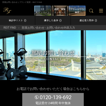
部屋お問い合わせ | ブランド賃貸－REIT FIND
5大
週間／閲覧
フリーレント
キャンペーン
ランキング
検索
0
0
0
検討中リスト
保存した条件
最近見た物件
REIT FIND
部屋お問い合わせ - お問い合わせ内容入力
部屋お問い合わせ
CONTACT
お電話でお問い合わせいただく場合はこちらから
0120-139-692
電話受付 24時間 年中無休