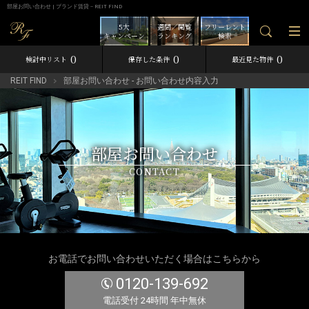
部屋お問い合わせ | ブランド賃貸－REIT FIND
5大
週間／閲覧
フリーレント
キャンペーン
ランキング
検索
0
0
0
検討中リスト
保存した条件
最近見た物件
REIT FIND
部屋お問い合わせ - お問い合わせ内容入力
部屋お問い合わせ
CONTACT
お電話でお問い合わせいただく場合はこちらから
0120-139-692
電話受付 24時間 年中無休