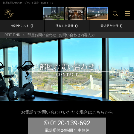
部屋お問い合わせ | ブランド賃貸－REIT FIND
5大
週間／閲覧
フリーレント
キャンペーン
ランキング
検索
0
0
0
検討中リスト
保存した条件
最近見た物件
REIT FIND
部屋お問い合わせ - お問い合わせ内容入力
部屋お問い合わせ
CONTACT
お電話でお問い合わせいただく場合はこちらから
0120-139-692
電話受付 24時間 年中無休