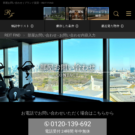
部屋お問い合わせ | ブランド賃貸－REIT FIND
5大
週間／閲覧
フリーレント
キャンペーン
ランキング
検索
0
0
0
検討中リスト
保存した条件
最近見た物件
REIT FIND
部屋お問い合わせ - お問い合わせ内容入力
部屋お問い合わせ
CONTACT
お電話でお問い合わせいただく場合はこちらから
0120-139-692
電話受付 24時間 年中無休