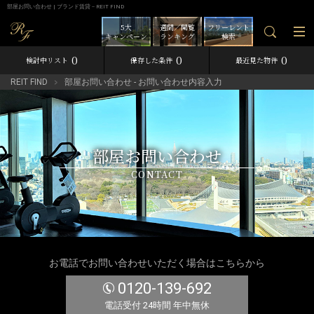
部屋お問い合わせ | ブランド賃貸－REIT FIND
5大
週間／閲覧
フリーレント
キャンペーン
ランキング
検索
0
0
0
検討中リスト
保存した条件
最近見た物件
REIT FIND
部屋お問い合わせ - お問い合わせ内容入力
部屋お問い合わせ
CONTACT
お電話でお問い合わせいただく場合はこちらから
0120-139-692
電話受付 24時間 年中無休