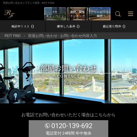
部屋お問い合わせ | ブランド賃貸－REIT FIND
5大
週間／閲覧
フリーレント
キャンペーン
ランキング
検索
0
0
0
検討中リスト
保存した条件
最近見た物件
REIT FIND
部屋お問い合わせ - お問い合わせ内容入力
部屋お問い合わせ
CONTACT
お電話でお問い合わせいただく場合はこちらから
0120-139-692
電話受付 24時間 年中無休