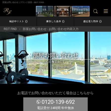
部屋お問い合わせ | ブランド賃貸－REIT FIND
5大
週間／閲覧
フリーレント
キャンペーン
ランキング
検索
0
0
0
検討中リスト
保存した条件
最近見た物件
REIT FIND
部屋お問い合わせ - お問い合わせ内容入力
部屋お問い合わせ
CONTACT
お電話でお問い合わせいただく場合はこちらから
0120-139-692
電話受付 24時間 年中無休