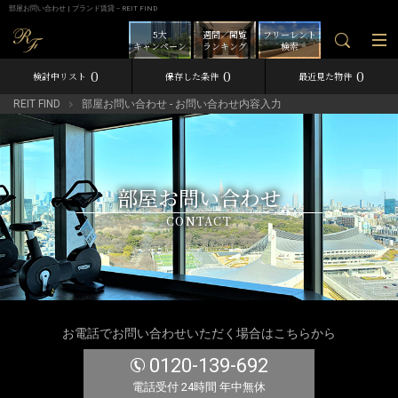
部屋お問い合わせ | ブランド賃貸－REIT FIND
5大
週間／閲覧
フリーレント
キャンペーン
ランキング
検索
0
0
0
検討中リスト
保存した条件
最近見た物件
REIT FIND
部屋お問い合わせ - お問い合わせ内容入力
部屋お問い合わせ
CONTACT
お電話でお問い合わせいただく場合はこちらから
0120-139-692
電話受付 24時間 年中無休