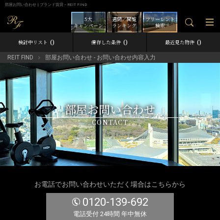
部屋お問い合わせ | ブランド賃貸－REIT FIND
5大
週間／閲覧
フリーレント
キャンペーン
ランキング
検索
0
0
0
検討中リスト
保存した条件
最近見た物件
REIT FIND
部屋お問い合わせ - お問い合わせ内容入力
部屋お問い合わせ
CONTACT
お電話でお問い合わせいただく場合はこちらから
0120-139-692
電話受付 24時間 年中無休