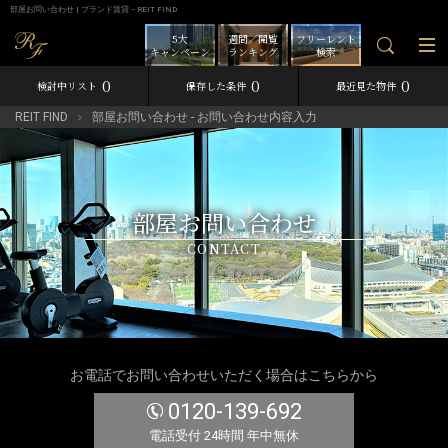
部屋お問い合わせ | ブランド賃貸－REIT FIND
5大
週間／閲覧
フリーレント
キャンペーン
ランキング
検索
0
0
0
検討中リスト
保存した条件
最近見た物件
REIT FIND
部屋お問い合わせ - お問い合わせ内容入力
部屋お問い合わせ
CONTACT
お電話でお問い合わせいただく場合はこちらから
0120-139-692
電話受付 24時間 年中無休