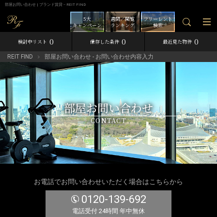
部屋お問い合わせ | ブランド賃貸－REIT FIND
5大
週間／閲覧
フリーレント
キャンペーン
ランキング
検索
0
0
0
検討中リスト
保存した条件
最近見た物件
REIT FIND
部屋お問い合わせ - お問い合わせ内容入力
部屋お問い合わせ
CONTACT
お電話でお問い合わせいただく場合はこちらから
0120-139-692
電話受付 24時間 年中無休