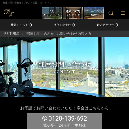
部屋お問い合わせ | ブランド賃貸－REIT FIND
5大
週間／閲覧
フリーレント
キャンペーン
ランキング
検索
0
0
0
検討中リスト
保存した条件
最近見た物件
REIT FIND
部屋お問い合わせ - お問い合わせ内容入力
部屋お問い合わせ
CONTACT
お電話でお問い合わせいただく場合はこちらから
0120-139-692
電話受付 24時間 年中無休