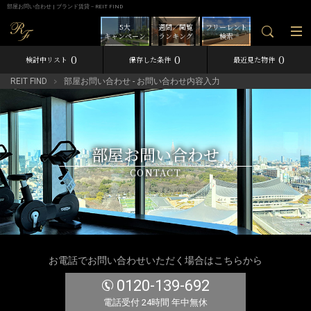
部屋お問い合わせ | ブランド賃貸－REIT FIND
5大
週間／閲覧
フリーレント
キャンペーン
ランキング
検索
0
0
0
検討中リスト
保存した条件
最近見た物件
REIT FIND
部屋お問い合わせ - お問い合わせ内容入力
部屋お問い合わせ
CONTACT
お電話でお問い合わせいただく場合はこちらから
0120-139-692
電話受付 24時間 年中無休