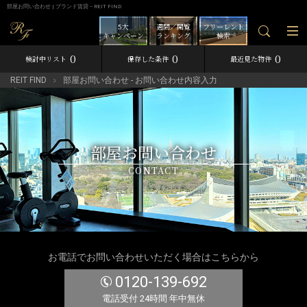
部屋お問い合わせ | ブランド賃貸－REIT FIND
5大
週間／閲覧
フリーレント
キャンペーン
ランキング
検索
0
0
0
検討中リスト
保存した条件
最近見た物件
REIT FIND
部屋お問い合わせ - お問い合わせ内容入力
部屋お問い合わせ
CONTACT
お電話でお問い合わせいただく場合はこちらから
0120-139-692
電話受付 24時間 年中無休