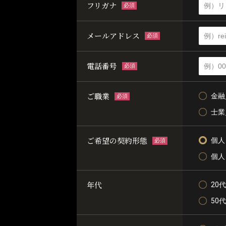
フリガナ
必須
メールアドレス
必須
電話番号
必須
ご職業
金融
必須
士業
ご希望の契約形態
個人
必須
個人
年代
20代
50