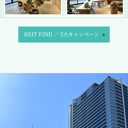
REIT FIND
／
5大キャンペーン