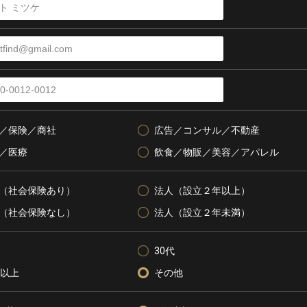
／保険／商社
広告／コンサル／不動産
／医療
飲食／物販／美容／アパレル
（社会保険あり）
法人（設立２年以上）
（社会保険なし）
法人（設立２年未満）
30代
代以上
その他