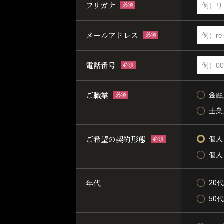
フリガナ
必須
メールアドレス
必須
電話番号
必須
ご職業
金融
必須
士業
ご希望の契約形態
個人
必須
個人
年代
20代
50