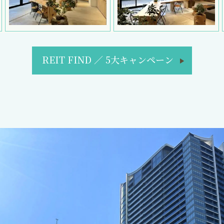
REIT FIND
／
5大キャンペーン