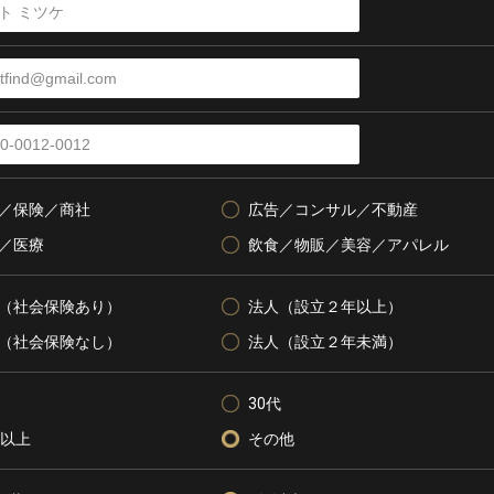
／保険／商社
広告／コンサル／不動産
／医療
飲食／物販／美容／アパレル
（社会保険あり）
法人（設立２年以上）
（社会保険なし）
法人（設立２年未満）
30代
代以上
その他