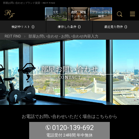
部屋お問い合わせ | ブランド賃貸－REIT FIND
5大
週間／閲覧
フリーレント
キャンペーン
ランキング
検索
0
0
0
検討中リスト
保存した条件
最近見た物件
REIT FIND
部屋お問い合わせ - お問い合わせ内容入力
部屋お問い合わせ
CONTACT
お電話でお問い合わせいただく場合はこちらから
0120-139-692
電話受付 24時間 年中無休