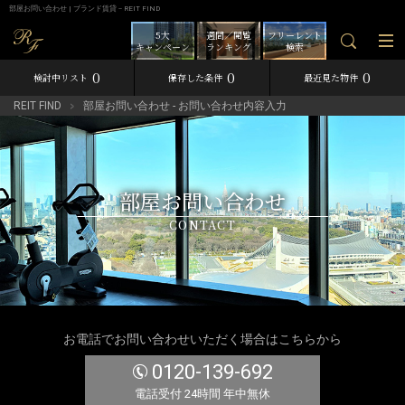
部屋お問い合わせ | ブランド賃貸－REIT FIND
5大
週間／閲覧
フリーレント
キャンペーン
ランキング
検索
0
0
0
検討中リスト
保存した条件
最近見た物件
REIT FIND
部屋お問い合わせ - お問い合わせ内容入力
部屋お問い合わせ
CONTACT
お電話でお問い合わせいただく場合はこちらから
0120-139-692
電話受付 24時間 年中無休