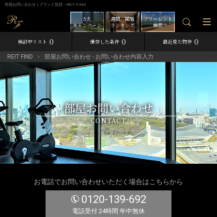
部屋お問い合わせ | ブランド賃貸－REIT FIND
5大
週間／閲覧
フリーレント
キャンペーン
ランキング
検索
0
0
0
検討中リスト
保存した条件
最近見た物件
REIT FIND
部屋お問い合わせ - お問い合わせ内容入力
部屋お問い合わせ
CONTACT
お電話でお問い合わせいただく場合はこちらから
0120-139-692
電話受付 24時間 年中無休