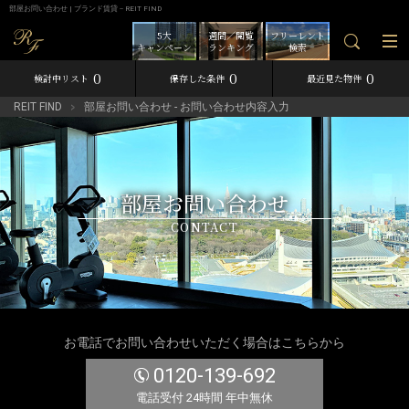
部屋お問い合わせ | ブランド賃貸－REIT FIND
5大
週間／閲覧
フリーレント
キャンペーン
ランキング
検索
0
0
0
検討中リスト
保存した条件
最近見た物件
REIT FIND
部屋お問い合わせ - お問い合わせ内容入力
部屋お問い合わせ
CONTACT
お電話でお問い合わせいただく場合はこちらから
0120-139-692
電話受付 24時間 年中無休