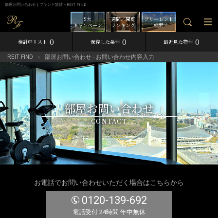
部屋お問い合わせ | ブランド賃貸－REIT FIND
5大
週間／閲覧
フリーレント
キャンペーン
ランキング
検索
0
0
0
検討中リスト
保存した条件
最近見た物件
REIT FIND
部屋お問い合わせ - お問い合わせ内容入力
部屋お問い合わせ
CONTACT
お電話でお問い合わせいただく場合はこちらから
0120-139-692
電話受付 24時間 年中無休