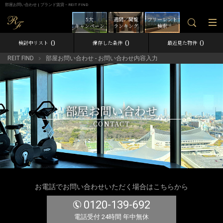
部屋お問い合わせ | ブランド賃貸－REIT FIND
5大
週間／閲覧
フリーレント
キャンペーン
ランキング
検索
0
0
0
検討中リスト
保存した条件
最近見た物件
REIT FIND
部屋お問い合わせ - お問い合わせ内容入力
部屋お問い合わせ
CONTACT
お電話でお問い合わせいただく場合はこちらから
0120-139-692
電話受付 24時間 年中無休