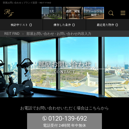
部屋お問い合わせ | ブランド賃貸－REIT FIND
5大
週間／閲覧
フリーレント
キャンペーン
ランキング
検索
0
0
0
検討中リスト
保存した条件
最近見た物件
REIT FIND
部屋お問い合わせ - お問い合わせ内容入力
部屋お問い合わせ
CONTACT
お電話でお問い合わせいただく場合はこちらから
0120-139-692
電話受付 24時間 年中無休