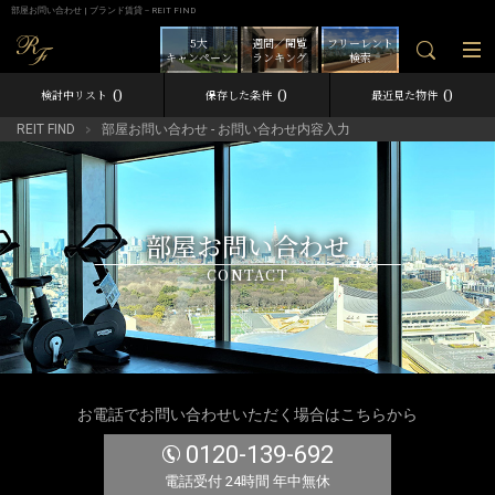
部屋お問い合わせ | ブランド賃貸－REIT FIND
5大
週間／閲覧
フリーレント
キャンペーン
ランキング
検索
0
0
0
検討中リスト
保存した条件
最近見た物件
REIT FIND
部屋お問い合わせ - お問い合わせ内容入力
部屋お問い合わせ
CONTACT
お電話でお問い合わせいただく場合はこちらから
0120-139-692
電話受付 24時間 年中無休