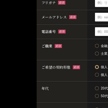
フリガナ
必須
メールアドレス
必須
電話番号
必須
ご職業
金融
必須
士業
ご希望の契約形態
個人
必須
個人
年代
20代
50