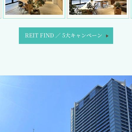
REIT FIND
／
5大キャンペーン