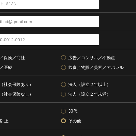
／保険／商社
広告／コンサル／不動産
／医療
飲食／物販／美容／アパレル
（社会保険あり）
法人（設立２年以上）
（社会保険なし）
法人（設立２年未満）
30代
代以上
その他