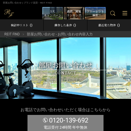
部屋お問い合わせ | ブランド賃貸－REIT FIND
5大
週間／閲覧
フリーレント
キャンペーン
ランキング
検索
0
0
0
検討中リスト
保存した条件
最近見た物件
REIT FIND
部屋お問い合わせ - お問い合わせ内容入力
部屋お問い合わせ
CONTACT
お電話でお問い合わせいただく場合はこちらから
0120-139-692
電話受付 24時間 年中無休