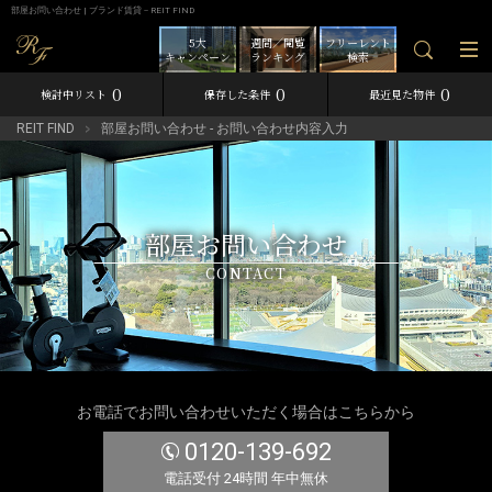
部屋お問い合わせ | ブランド賃貸－REIT FIND
5大
週間／閲覧
フリーレント
キャンペーン
ランキング
検索
0
0
0
検討中リスト
保存した条件
最近見た物件
REIT FIND
部屋お問い合わせ - お問い合わせ内容入力
部屋お問い合わせ
CONTACT
お電話でお問い合わせいただく場合はこちらから
0120-139-692
電話受付 24時間 年中無休