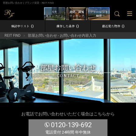
部屋お問い合わせ | ブランド賃貸－REIT FIND
5大
週間／閲覧
フリーレント
キャンペーン
ランキング
検索
0
0
0
検討中リスト
保存した条件
最近見た物件
REIT FIND
部屋お問い合わせ - お問い合わせ内容入力
部屋お問い合わせ
CONTACT
お電話でお問い合わせいただく場合はこちらから
0120-139-692
電話受付 24時間 年中無休