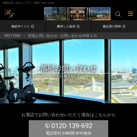
部屋お問い合わせ | ブランド賃貸－REIT FIND
5大
週間／閲覧
フリーレント
キャンペーン
ランキング
検索
0
0
0
検討中リスト
保存した条件
最近見た物件
REIT FIND
部屋お問い合わせ - お問い合わせ内容入力
部屋お問い合わせ
CONTACT
お電話でお問い合わせいただく場合はこちらから
0120-139-692
電話受付 24時間 年中無休