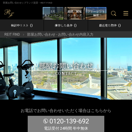
部屋お問い合わせ | ブランド賃貸－REIT FIND
5大
週間／閲覧
フリーレント
キャンペーン
ランキング
検索
0
0
0
検討中リスト
保存した条件
最近見た物件
REIT FIND
部屋お問い合わせ - お問い合わせ内容入力
部屋お問い合わせ
CONTACT
お電話でお問い合わせいただく場合はこちらから
0120-139-692
電話受付 24時間 年中無休