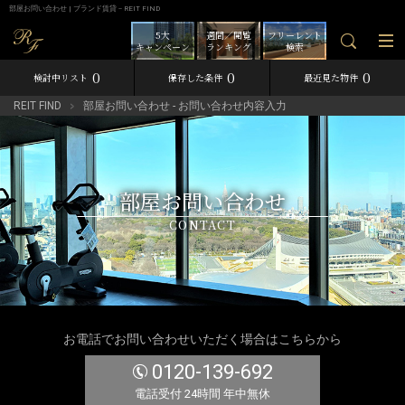
部屋お問い合わせ | ブランド賃貸－REIT FIND
5大
週間／閲覧
フリーレント
キャンペーン
ランキング
検索
0
0
0
検討中リスト
保存した条件
最近見た物件
REIT FIND
部屋お問い合わせ - お問い合わせ内容入力
部屋お問い合わせ
CONTACT
お電話でお問い合わせいただく場合はこちらから
0120-139-692
電話受付 24時間 年中無休