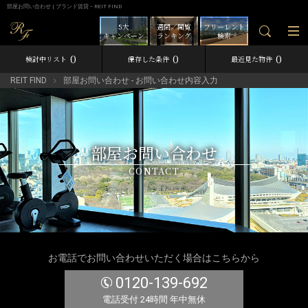
部屋お問い合わせ | ブランド賃貸－REIT FIND
5大
週間／閲覧
フリーレント
キャンペーン
ランキング
検索
0
0
0
検討中リスト
保存した条件
最近見た物件
REIT FIND
部屋お問い合わせ - お問い合わせ内容入力
部屋お問い合わせ
CONTACT
お電話でお問い合わせいただく場合はこちらから
0120-139-692
電話受付 24時間 年中無休