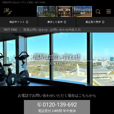
部屋お問い合わせ | ブランド賃貸－REIT FIND
5大
週間／閲覧
フリーレント
キャンペーン
ランキング
検索
0
0
0
検討中リスト
保存した条件
最近見た物件
REIT FIND
部屋お問い合わせ - お問い合わせ内容入力
部屋お問い合わせ
CONTACT
お電話でお問い合わせいただく場合はこちらから
0120-139-692
電話受付 24時間 年中無休