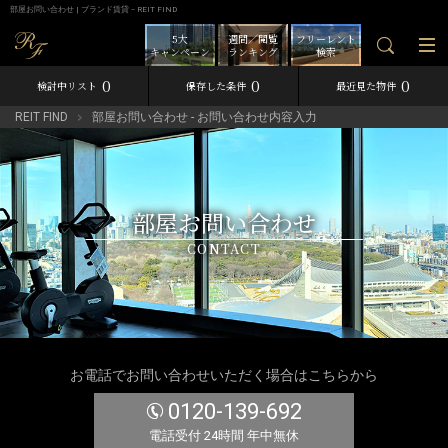
部屋お問い合わせ | ブランド賃貸－REIT FIND
5大
週間／閲覧
フリーレント
キャンペーン
ランキング
検索
0
0
0
検討中リスト
保存した条件
最近見た物件
REIT FIND
部屋お問い合わせ - お問い合わせ内容入力
部屋お問い合わせ
CONTACT
お電話でお問い合わせいただく場合はこちらから
0120-139-692
電話受付 24時間 年中無休