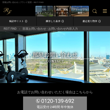
部屋お問い合わせ | ブランド賃貸－REIT FIND
5大
週間／閲覧
フリーレント
キャンペーン
ランキング
検索
0
0
0
検討中リスト
保存した条件
最近見た物件
REIT FIND
部屋お問い合わせ - お問い合わせ内容入力
部屋お問い合わせ
CONTACT
お電話でお問い合わせいただく場合はこちらから
0120-139-692
電話受付 24時間 年中無休