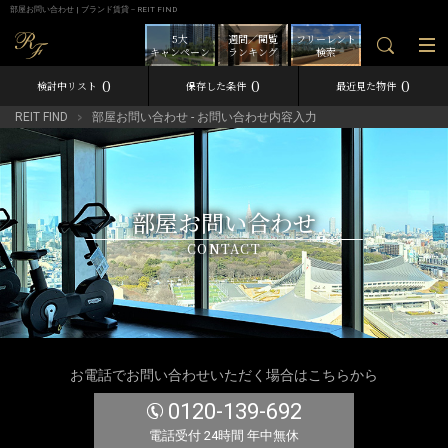
部屋お問い合わせ | ブランド賃貸－REIT FIND
5大
週間／閲覧
フリーレント
キャンペーン
ランキング
検索
0
0
0
検討中リスト
保存した条件
最近見た物件
REIT FIND
部屋お問い合わせ - お問い合わせ内容入力
部屋お問い合わせ
CONTACT
お電話でお問い合わせいただく場合はこちらから
0120-139-692
電話受付 24時間 年中無休